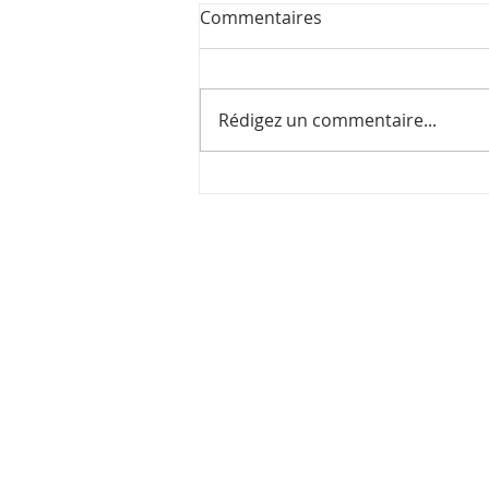
Commentaires
Rédigez un commentaire...
Le sourire, la détermination
et l'envie de se dépasser