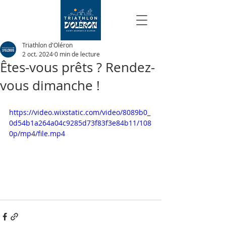
Triathlon d'Oléron
2 oct. 2024
0 min de lecture
Êtes-vous prêts ? Rendez-
vous dimanche !
https://video.wixstatic.com/video/8089b0_
0d54b1a264a04c9285d73f83f3e84b11/108
0p/mp4/file.mp4